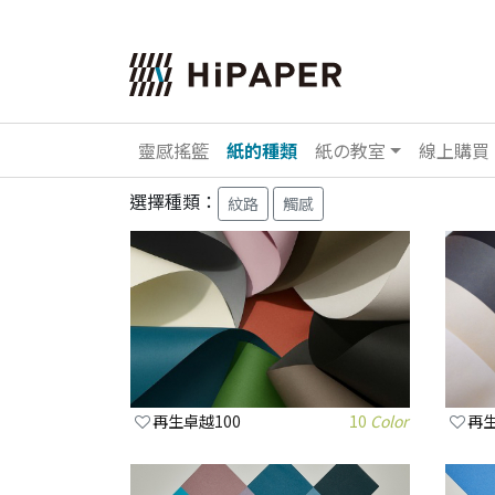
靈感搖籃
紙的種類
紙の教室
線上購買
選擇種類：
紋路
觸感
再生卓越100
10
Color
再生