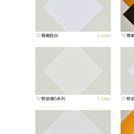
蒝織超白
1
Color
蒝
新浪潮G系列
1
Color
新