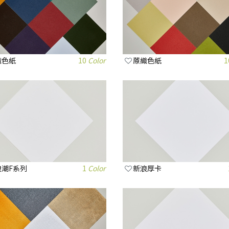
織色紙
10
Color
蒝織色紙
1
浪潮F系列
1
Color
新浪厚卡