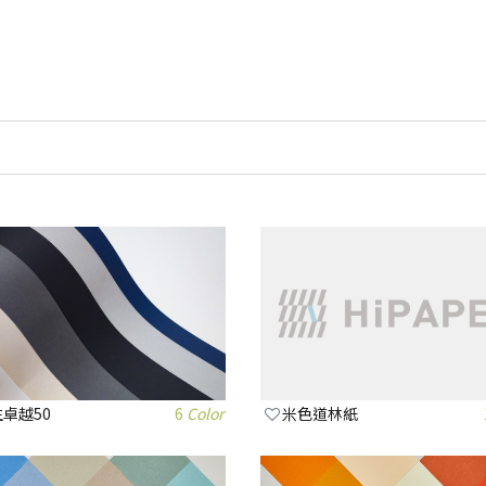
卓越50
6
Color
米色道林紙