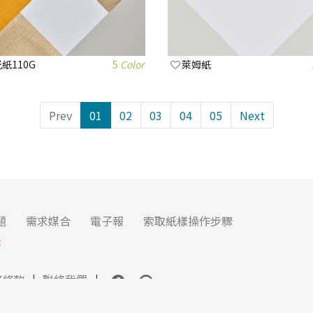
紙110G
5
Color
萊姆紙
Prev
01
02
03
04
05
Next
題
需求媒合
電子報
索取紙樣操作步驟
作
務條款
聯絡我們