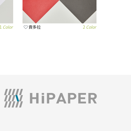
1
Color
貢多拉
2
Color
© 2019-2026 HiPAPER. All right reserved.