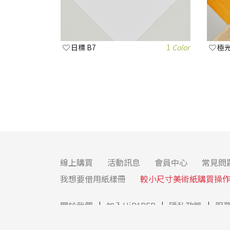
日標 B7
1
Color
極光
線上購買
活動訊息
會員中心
常見問
我想要借用紙樣冊
較小尺寸美術紙購買操
關於我們
加入HiPAPER
隱私政策
服