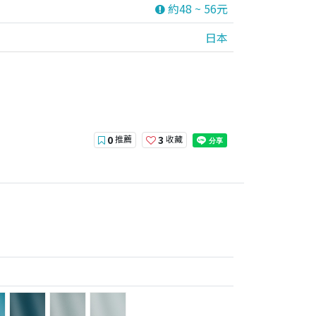
約48 ~ 56元
日本
推薦
收藏
0
3