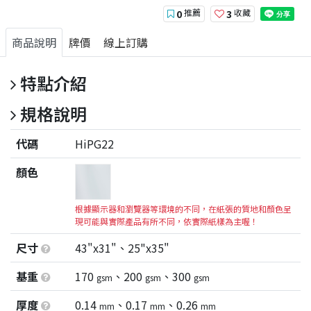
推薦
收藏
0
3
商品說明
牌價
線上訂購
特點介紹
規格說明
代碼
HiPG22
顏色
根據顯示器和瀏覽器等環境的不同，在紙張的質地和顏色呈
現可能與實際產品有所不同，依實際紙樣為主喔！
尺寸
43"x31"、25"x35"
基重
170
、200
、300
gsm
gsm
gsm
厚度
0.14
、0.17
、0.26
mm
mm
mm