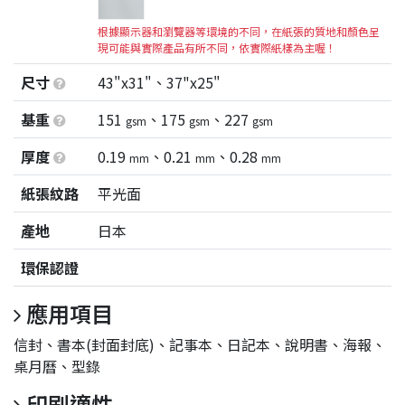
根據顯示器和瀏覽器等環境的不同，在紙張的質地和顏色呈
現可能與實際產品有所不同，依實際紙樣為主喔！
尺寸
43"x31"、37"x25"
基重
151
、175
、227
gsm
gsm
gsm
厚度
0.19
、0.21
、0.28
mm
mm
mm
紙張紋路
平光面
產地
日本
環保認證
應用項目
信封、書本(封面封底)、記事本、日記本、說明書、海報、
桌月曆、型錄
印刷適性