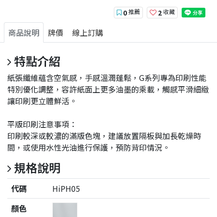
推薦
收藏
0
2
商品說明
牌價
線上訂購
特點介紹
紙張纖維蘊含空氣感，手感溫潤蓬鬆，G系列專為印刷性能
特別優化調整，容許紙面上更多油墨的乘載，觸感平滑細緻
讓印刷更立體鮮活。
平版印刷注意事項：
印刷較深或較濃的滿版色塊，建議放置隔板與加長乾燥時
間，或使用水性光油進行保護，預防背印情況。
規格說明
代碼
HiPH05
顏色