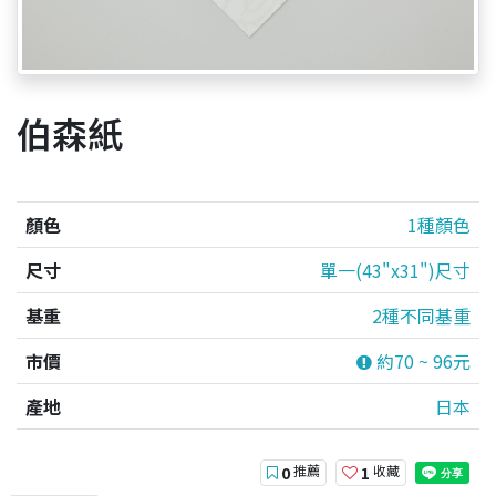
伯森紙
顏色
1種顏色
尺寸
單一(43"x31")尺寸
基重
2種不同基重
市價
約70 ~ 96元
產地
日本
推薦
收藏
0
1