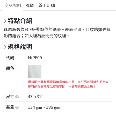
商品說明
牌價
線上訂購
特點介紹
此款紙張為ECF紙漿製作的紙張。表面平滑，且紋路如光與
影的組合；如大理石紋閃亮的紋理。
規格說明
代碼
HiPF09
顏色
根據顯示器和瀏覽器等環境的不同，在紙張的質地和顏色呈
現可能與實際產品有所不同，依實際紙樣為主喔！
尺寸
43"x31"
基重
134
、186
gsm
gsm