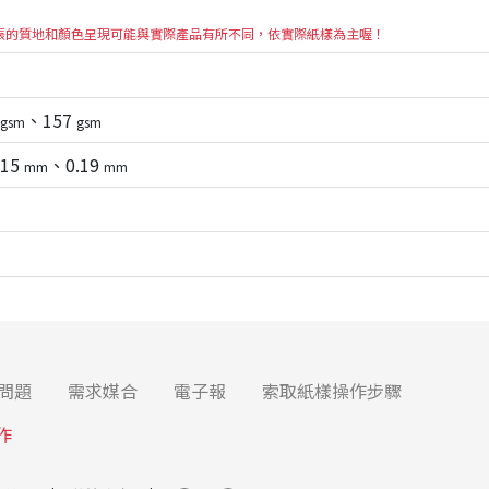
張的質地和顏色呈現可能與實際產品有所不同，依實際紙樣為主喔！
、157
gsm
gsm
.15
、0.19
mm
mm
問題
需求媒合
電子報
索取紙樣操作步驟
作