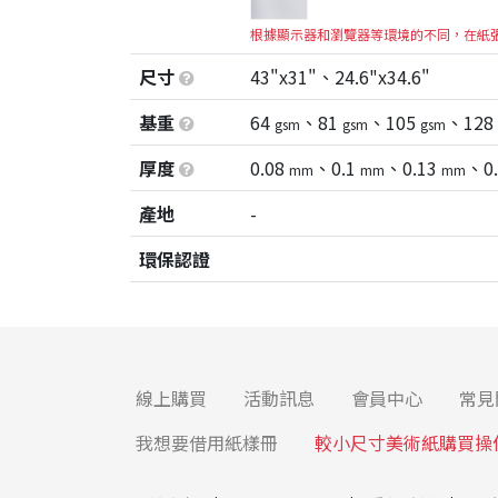
根據顯示器和瀏覽器等環境的不同，在紙
尺寸
43"x31"、24.6"x34.6"
基重
64
、81
、105
、128
gsm
gsm
gsm
厚度
0.08
、0.1
、0.13
、0
mm
mm
mm
產地
-
環保認證
線上購買
活動訊息
會員中心
常見
我想要借用紙樣冊
較小尺寸美術紙購買操