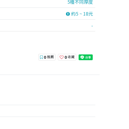
5種不同厚度
約5 ~ 18元
-
推薦
收藏
0
0