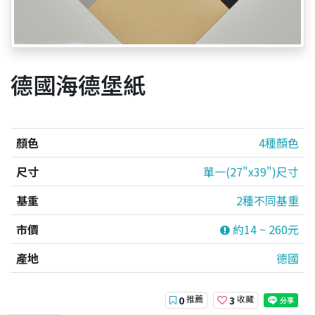
德國海德堡紙
顏色
4種顏色
尺寸
單一(27"x39")尺寸
基重
2種不同基重
市價
約14 ~ 260元
產地
德國
推薦
收藏
0
3