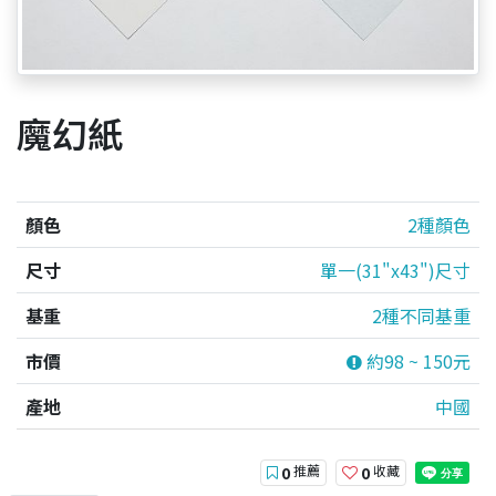
魔幻紙
顏色
2種顏色
尺寸
單一(31"x43")尺寸
基重
2種不同基重
市價
約98 ~ 150元
產地
中國
推薦
收藏
0
0