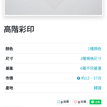
高階彩印
顏色
1種顏色
尺寸
2種規格尺寸
基重
6種不同基重
市價
約12 ~ 37元
產地
韓國
推薦
收藏
0
0