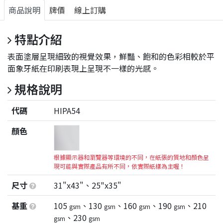
商品說明
牌價
線上訂購
特點介紹
表面塗層呈現細致的視覺效果，鮮豔、飽和的色彩相較於平
面象牙紙在印刷表現上呈現不一樣的光感。
規格說明
代碼
HIPA54
顏色
根據顯示器和瀏覽器等環境的不同，在紙張的質地和顏色呈
現可能與實際產品有所不同，依實際紙樣為主喔！
尺寸
31"x43"、25"x35"
基重
105
、130
、160
、190
、210
gsm
gsm
gsm
gsm
、230
gsm
gsm