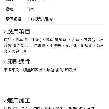
產地
日本
環保認證
ECF紙漿共混物
應用項目
信封、書本(封面封底)、書本(扉襯頁)、海報、包裝盒、紙
套(紙盒外封套)、包書紙、手提袋、桌月曆、糊裱紙、名片
套、節慶卡片
印刷適性
平版印刷、噴墨印表機、數位(雷射)印表機
適用加工
局部UV、打凸、打凹、
燙金
、燙銀、模切壓痕、裝訂