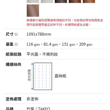
根據顯示器和瀏覽器等環境的不同，在紙張的質地和顏色呈
現可能與實際產品有所不同，依實際紙樣為主喔！
尺寸
1091x788mm
基重
116
、81.4
、151
、209
gsm
gsm
gsm
gsm
紙張紋路
平光面，不規則紋
纖維絲向
直絲紙
塗佈處理
非塗佈
品牌
竹尾 / TAKEO