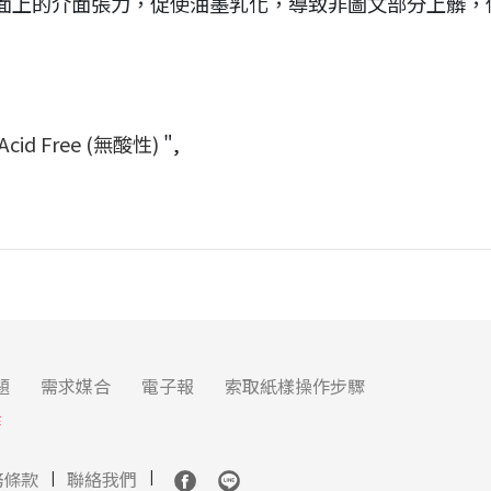
面上的介面張力，促使油墨乳化，導致非圖文部分上髒，
Acid Free (無酸性)
",
。
題
需求媒合
電子報
索取紙樣操作步驟
作
務條款
聯絡我們