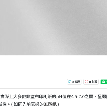
推薦
收藏
0
0
際上大多數非塗布印刷紙的pH值在4.5-7.0之間，呈弱
鹼性。( 如同先前寫過的
無酸紙
)