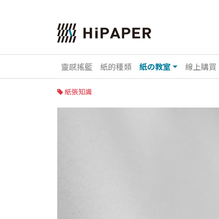
靈感搖籃
紙的種類
紙の教室
線上購買
紙張知識